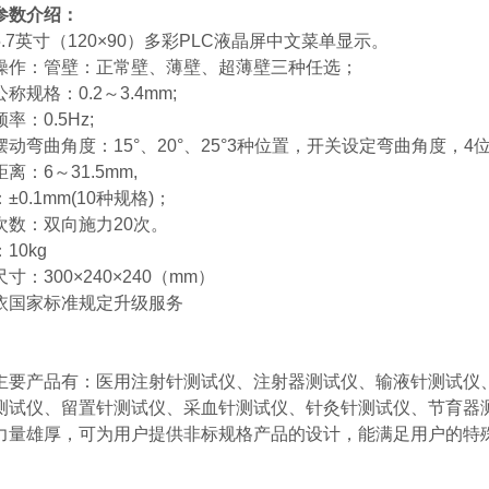
参数介绍：
.7英寸（120×90）多彩PLC液晶屏中文菜单显示。
操作：管壁：正常壁、薄壁、超薄壁三种任选；
称规格：0.2～3.4mm;
率：0.5Hz;
摆动弯曲角度：15°、20°、25°3种位置，开关设定弯曲角度，4
离：6～31.5mm,
±0.1mm(10种规格)；
次数：双向施力20次。
10kg
寸：300×240×240（mm）
依国家标准规定升级服务
主要产品有：医用注射针测试仪、注射器测试仪、输液针测试仪
测试仪、留置针测试仪、采血针测试仪、针灸针测试仪、节育器
力量雄厚，可为用户提供非标规格产品的设计，能满足用户的特