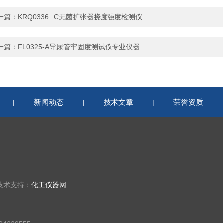
一篇：
KRQ0336─C无菌扩张器挠度强度检测仪
一篇：
FL0325-A导尿管牢固度测试仪专业仪器
新闻动态
技术文章
荣誉资质
|
|
|
技术支持：
化工仪器网