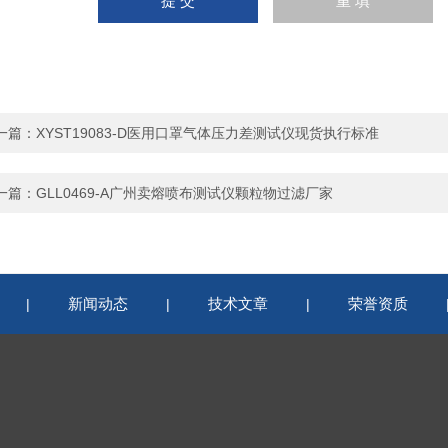
一篇：
XYST19083-D医用口罩气体压力差测试仪现货执行标准
一篇：
GLL0469-A广州卖熔喷布测试仪颗粒物过滤厂家
新闻动态
技术文章
荣誉资质
|
|
|