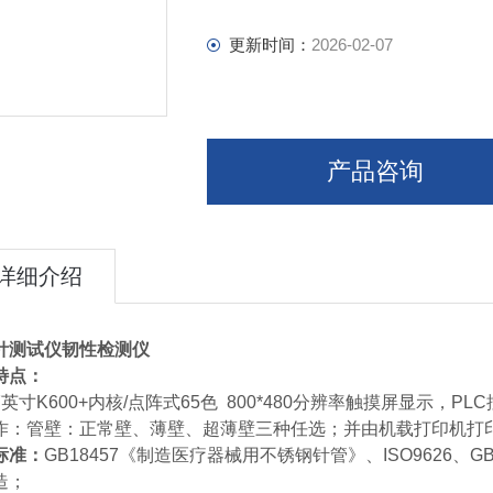
更新时间：
2026-02-07
产品咨询
详细介绍
针测试仪韧性检测仪
特点：
7英寸K600+内核/点阵式65色 800*480分辨率触摸屏显示，
作：管壁：正常壁、薄壁、超薄壁三种任选；并由机载打印机打
标准：
GB18457《制造医疗器械用不锈钢针管》、ISO9626、
制造；