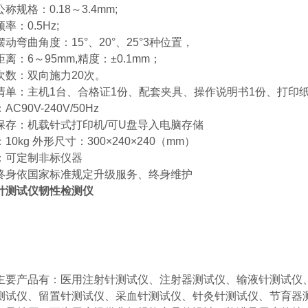
称规格：0.18～3.4mm;
率：0.5Hz;
动弯曲角度：15°、20°、25°3种位置，
离：6～95mm,精度：±0.1mm；
次数：双向施力20次。
清单：主机1台、合格证1份、配套夹具、操作说明书1份、打印纸
AC90V-240V/50Hz
保存：机载针式打印机/可U盘导入电脑存储
10kg 外形尺寸：300×240×240（mm）
：可定制非标仪器
终身依国家标准规定升级服务、终身维护
针测试仪韧性检测仪
主要产品有：医用注射针测试仪、注射器测试仪、输液针测试仪
测试仪、留置针测试仪、采血针测试仪、针灸针测试仪、节育器