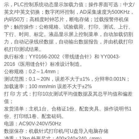
示，PLC控制系统动态显示加载力值；操作界面可选：中文/
英文/中英文切换；数字闭环控制，AD采集速度为500KHz，
内码50万；高精度时钟芯片，断电存储；过载报警停机保
护；触控操作：公称规格、试验载荷、打印、测试、上行、
下行、时间、标定。液晶显示屏上控制菜单，自动加载切割
力，自动记录线径数据，自动输出数据报告，并由机载打印
机打印测试结果。
执行标准：YY0166-2002《带线缝合针》和 YY0043-
2016《医用缝合针》标准设计制造。
公称规格：0.2～1.4mm；
测试范围：0.1～20N，误差不大于±1%，分辩率0.001N；
加载速率：100 mm/min 误差不大于±2%
打 印 方 式：打印10次测试平均值数据及其总平均值和偏差
值；
发货清单：主机1台、合格证1份、配套夹具、操作说明书1
份、打印纸1卷、配套砝码。
电源：AC90V-240V/50Hz
数据保存：机载针式打印机/可U盘导入电脑存储
净重：12kg 外形尺寸：400×240×240（mm）