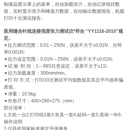
制液晶显示屏上的菜单，自动加载张力，自动记录线径数
据，实时显示张力和峰值力数据，自动输出数据报告，机载
打印十次测试报告。
医用缝合针线连接强度张力测试仪
*符合 “YY1116-2010"规
定。
拉力测试范围：0.01～250N，误差不大于±0.01N，分辩
▼
率0.001N;
拉力设定范围：0.01N～250N，误差不大于±0.01N;
▼
试 验 时 间：1～99S任意设定，误差不大于±1S;
▼
拉力加载速度：300mm/min。
▼
打 印 方 式：打印10次测试平均值数据及其总平均值和偏
▼
差值。
净重：10.5kg
▼
外形尺寸：400×290×275（mm）
▼
部分清单：
1.主机一台2.打印纸1卷3.夹具一套4.砝码一套5.质保一年6.
操作说明
7.仪器依国家标准规定升级服务