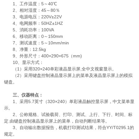
1、工作温度：5～40℃
2、相对湿度：45～80％
3、电源电压：220V±22V
4、电网频率：50HZ±1HZ
5、消耗功率：100VA
6、移动距离：0～150mm
7、测试速度：5～10mm/min
8、净重：12.5kg
9、外形尺寸：400×290×675（mm)
10、显示方式：
（1）采用320×240单彩液晶显示屏,全中文视窗显示。
（2）采用键盘控制液晶显示屏上的菜单及液晶显示屏上的模拟
键盘。
三、仪器特点：
1、采用5.7英寸（320×240）单彩液晶触控显示屏，中文菜单显
示。
2、公称规格、试验载荷、打印、测试、上行、下行、时间、标
定.由键盘控制液晶显示屏上的菜单，自动判断结果等。
3、自动输出数据报告，机载打印测试结果，符合YY/T0295.1的
规定。