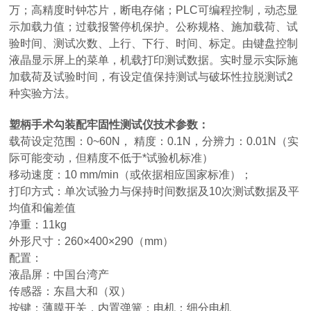
万；高精度时钟芯片，断电存储；PLC可编程控制，动态显
示加载力值；过载报警停机保护。公称规格、施加载荷、试
验时间、测试次数、上行、下行、时间、标定。由键盘控制
液晶显示屏上的菜单，机载打印测试数据。实时显示实际施
加载荷及试验时间，有设定值保持测试与破坏性拉脱测试2
种实验方法。
塑柄手术勾装配牢固性测试仪
技术参数：
载荷设定范围：0~60N， 精度：0.1N，分辨力：0.01N（实
际可能变动，但精度不低于*试验机标准）
移动速度：10 mm/min（或依据相应国家标准）；
打印方式：单次试验力与保持时间数据及10次测试数据及平
均值和偏差值
净重：11kg
外形尺寸：260×400×290（mm）
配置：
液晶屏：中国台湾产
传感器：东昌大和（双）
按键：薄膜开关，内置弹簧；电机：细分电机