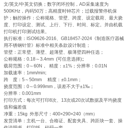
文/英文/中英文切换；数字闭环控制，AD采集速度为
500KHz，内码50万；高精度时钟芯片；过载报警停机保
护；触控操作：公称规格、管壁、跨度、设定载荷、最大挠
度、打印设定、测试、上行、下行、时间、标定。并由机载
打印机打印测试结果。
执行标准：ISO9626-2016、GB18457-2024《制造医疗器械
用不锈钢针管》标准中相关条款设计制造；
管壁：正常壁、薄壁、超薄壁、极薄壁四种任选；
公称规格：0.18～3.4mm (可任意选择);;
载荷范围：0～60N， 精度：±1%；分辨率：0.01N
加载速率：1mm/min;
跨 度：5～50mm 精度：±0.1mm；
挠度范围：0～0.999mm，误差不大于±1‰；
分辨率：0.001mm
打印方式：每次可打印8次、13次或20次试数据及平均挠度
值和偏差值
净重：15kg 外形尺寸：400×290×240（mm）
发货清单：主机一台、合格证、配套夹具、跨距块一套、操
作说明书、打印纸、砝码一套。