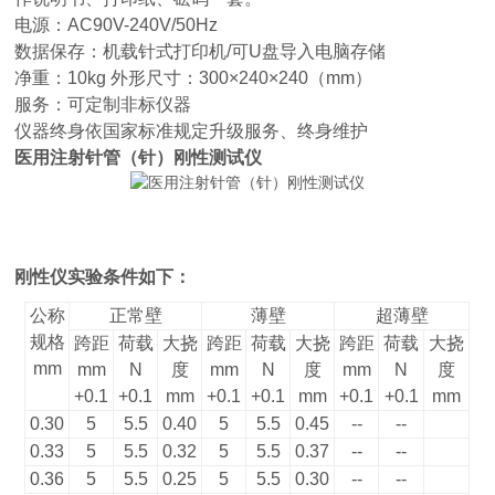
电源：AC90V-240V/50Hz
数据保存：机载针式打印机/可U盘导入电脑存储
净重：10kg 外形尺寸：300×240×240（mm）
服务：可定制非标仪器
仪器终身依国家标准规定升级服务、终身维护
医用注射针管（针）刚性测试仪
刚性仪实验条件如下：
公称
正常壁
薄壁
超薄壁
规格
跨距
荷载
大挠
跨距
荷载
大挠
跨距
荷载
大挠
mm
mm
N
度
mm
N
度
mm
N
度
+0.1
+0.1
mm
+0.1
+0.1
mm
+0.1
+0.1
mm
0.30
5
5.5
0.40
5
5.5
0.45
--
--
0.33
5
5.5
0.32
5
5.5
0.37
--
--
0.36
5
5.5
0.25
5
5.5
0.30
--
--